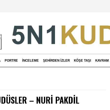
A
PORTRE
İNCELEME
ŞEHIRDEN İZLER
KÖŞE TAŞI
KAVRAM 
UDÜSLER – NURI PAKDIL