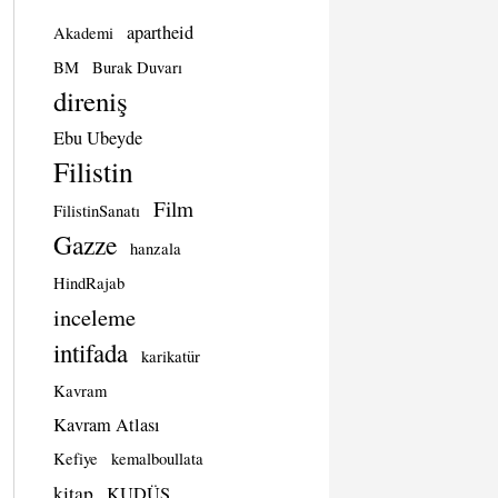
apartheid
Akademi
BM
Burak Duvarı
direniş
Ebu Ubeyde
Filistin
Film
FilistinSanatı
Gazze
hanzala
HindRajab
inceleme
intifada
karikatür
Kavram
Kavram Atlası
Kefiye
kemalboullata
kitap
KUDÜS