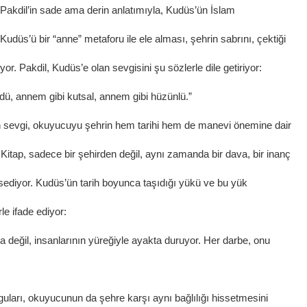
Pakdil’in sade ama derin anlatımıyla, Kudüs’ün İslam
Kudüs’ü bir “anne” metaforu ile ele alması, şehrin sabrını, çektiği
uyor. Pakdil, Kudüs’e olan sevgisini şu sözlerle dile getiriyor:
dü, annem gibi kutsal, annem gibi hüzünlü.”
n sevgi, okuyucuyu şehrin hem tarihi hem de manevi önemine dair
. Kitap, sadece bir şehirden değil, aynı zamanda bir dava, bir inanç
sediyor. Kudüs’ün tarih boyunca taşıdığı yükü ve bu yük
le ifade ediyor:
a değil, insanlarının yüreğiyle ayakta duruyor. Her darbe, onu
guları, okuyucunun da şehre karşı aynı bağlılığı hissetmesini