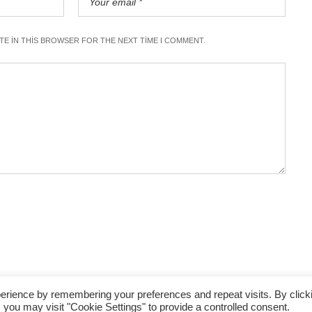
ITE IN THIS BROWSER FOR THE NEXT TIME I COMMENT.
erience by remembering your preferences and repeat visits. By click
 you may visit "Cookie Settings" to provide a controlled consent.
5N1KUDÜS © 2018