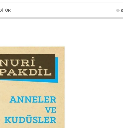
DITÖR
0