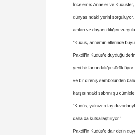
İnceleme: Anneler ve Kudüsler, 
dünyasındaki yerini sorguluyor. 
acıları ve dayanıklılığını vurgul
“Kudüs, annemin ellerinde büyü
Pakdil’in Kudüs’e duyduğu deri
yeni bir farkındalığa sürüklüyor
ve bir direniş sembolünden bah
karşısındaki sabrını şu cümleler
“Kudüs, yalnızca taş duvarlarıyl
daha da kutsallaştırıyor.”
Pakdil’in Kudüs’e dair derin duy