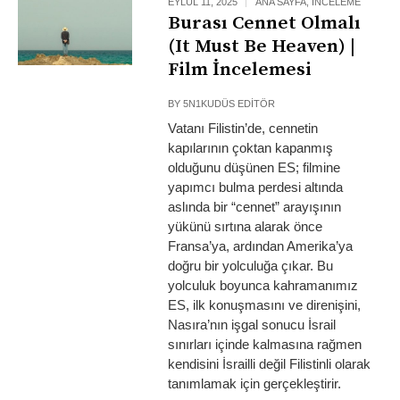
EYLÜL 11, 2025
ANA SAYFA
,
İNCELEME
Burası Cennet Olmalı
(It Must Be Heaven) |
Film İncelemesi
BY
5N1KUDÜS EDITÖR
Vatanı Filistin’de, cennetin
kapılarının çoktan kapanmış
olduğunu düşünen ES; filmine
yapımcı bulma perdesi altında
aslında bir “cennet” arayışının
yükünü sırtına alarak önce
Fransa’ya, ardından Amerika’ya
doğru bir yolculuğa çıkar. Bu
yolculuk boyunca kahramanımız
ES, ilk konuşmasını ve direnişini,
Nasıra’nın işgal sonucu İsrail
sınırları içinde kalmasına rağmen
kendisini İsrailli değil Filistinli olarak
tanımlamak için gerçekleştirir.