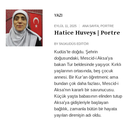
YAZI
EYLÜL 11, 2025
ANA SAYFA
,
PORTRE
Hatice Huveys | Portre
BY
5N1KUDÜS EDITÖR
Kudüs’te doğdu. Şehrin
doğusundaki, Mescid-i Aksa’ya
bakan Tur beldesinde yaşıyor. Kırklı
yaşlarının ortasında, beş çocuk
annesi. Bir Kur’an öğretmeni; ama
bundan çok daha fazlası, Mescid-i
Aksa’nın kararlı bir savunucusu.
Küçük yaşta babasının elinden tutup
Aksa’ya gidişleriyle başlayan
bağlılık, zamanla bütün bir hayata
yayılan direnişin adı oldu.