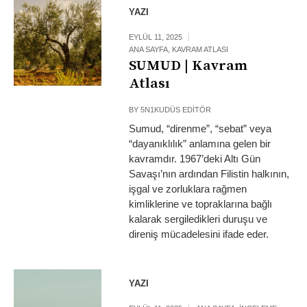
YAZI
EYLÜL 11, 2025
ANA SAYFA
,
KAVRAM ATLASI
SUMUD | Kavram
Atlası
BY
5N1KUDÜS EDITÖR
Sumud, “direnme”, “sebat” veya
“dayanıklılık” anlamına gelen bir
kavramdır. 1967’deki Altı Gün
Savaşı’nın ardından Filistin halkının,
işgal ve zorluklara rağmen
kimliklerine ve topraklarına bağlı
kalarak sergiledikleri duruşu ve
direniş mücadelesini ifade eder.
YAZI