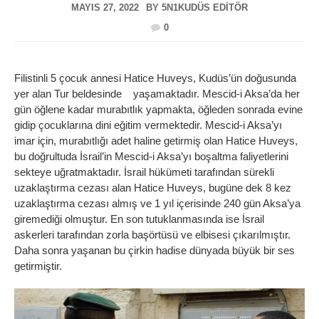
MAYIS 27, 2022
BY
5N1KUDÜS EDITÖR
0
Filistinli 5 çocuk annesi Hatice Huveys, Kudüs’ün doğusunda
yer alan Tur beldesinde yaşamaktadır. Mescid-i Aksa’da her
gün öğlene kadar murabıtlık yapmakta, öğleden sonrada evine
gidip çocuklarına dini eğitim vermektedir. Mescid-i Aksa’yı
imar için, murabıtlığı adet haline getirmiş olan Hatice Huveys,
bu doğrultuda İsrail’in Mescid-i Aksa’yı boşaltma faliyetlerini
sekteye uğratmaktadır. İsrail hükümeti tarafından sürekli
uzaklaştırma cezası alan Hatice Huveys, bugüne dek 8 kez
uzaklaştırma cezası almış ve 1 yıl içerisinde 240 gün Aksa’ya
giremediği olmuştur. En son tutuklanmasında ise İsrail
askerleri tarafından zorla başörtüsü ve elbisesi çıkarılmıştır.
Daha sonra yaşanan bu çirkin hadise dünyada büyük bir ses
getirmiştir.