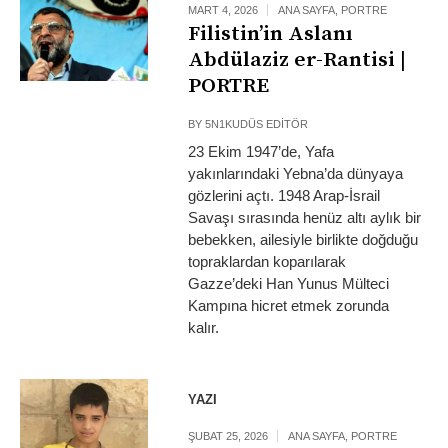
MART 4, 2026
ANA SAYFA
,
PORTRE
Filistin’in Aslanı
Abdülaziz er-Rantisi |
PORTRE
BY
5N1KUDÜS EDITÖR
23 Ekim 1947’de, Yafa
yakınlarındaki Yebna’da dünyaya
gözlerini açtı. 1948 Arap-İsrail
Savaşı sırasında henüz altı aylık bir
bebekken, ailesiyle birlikte doğduğu
topraklardan koparılarak
Gazze’deki Han Yunus Mülteci
Kampına hicret etmek zorunda
kalır.
YAZI
ŞUBAT 25, 2026
ANA SAYFA
,
PORTRE