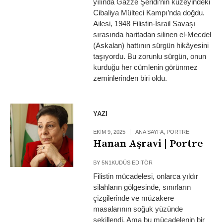
yılında Gazze Şeridi’nin kuzeyindeki
Cibaliya Mülteci Kampı’nda doğdu.
Ailesi, 1948 Filistin-İsrail Savaşı
sırasında haritadan silinen el-Mecdel
(Askalan) hattının sürgün hikâyesini
taşıyordu. Bu zorunlu sürgün, onun
kurduğu her cümlenin görünmez
zeminlerinden biri oldu.
YAZI
EKIM 9, 2025
ANA SAYFA
,
PORTRE
Hanan Aşravi | Portre
BY
5N1KUDÜS EDITÖR
Filistin mücadelesi, onlarca yıldır
silahların gölgesinde, sınırların
çizgilerinde ve müzakere
masalarının soğuk yüzünde
şekillendi. Ama bu mücadelenin bir