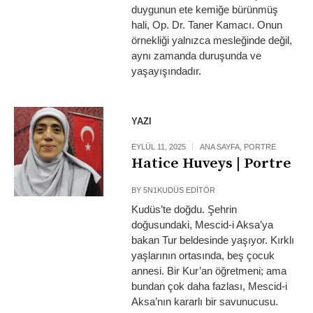
duygunun ete kemiğe bürünmüş
hali, Op. Dr. Taner Kamacı. Onun
örnekliği yalnızca mesleğinde değil,
aynı zamanda duruşunda ve
yaşayışındadır.
YAZI
EYLÜL 11, 2025
ANA SAYFA
,
PORTRE
Hatice Huveys | Portre
BY
5N1KUDÜS EDITÖR
Kudüs’te doğdu. Şehrin
doğusundaki, Mescid-i Aksa’ya
bakan Tur beldesinde yaşıyor. Kırklı
yaşlarının ortasında, beş çocuk
annesi. Bir Kur’an öğretmeni; ama
bundan çok daha fazlası, Mescid-i
Aksa’nın kararlı bir savunucusu.