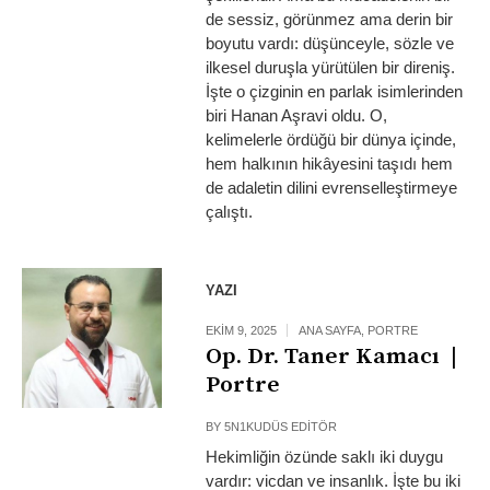
de sessiz, görünmez ama derin bir
boyutu vardı: düşünceyle, sözle ve
ilkesel duruşla yürütülen bir direniş.
İşte o çizginin en parlak isimlerinden
biri Hanan Aşravi oldu. O,
kelimelerle ördüğü bir dünya içinde,
hem halkının hikâyesini taşıdı hem
de adaletin dilini evrenselleştirmeye
çalıştı.
YAZI
EKIM 9, 2025
ANA SAYFA
,
PORTRE
Op. Dr. Taner Kamacı |
Portre
BY
5N1KUDÜS EDITÖR
Hekimliğin özünde saklı iki duygu
vardır: vicdan ve insanlık. İşte bu iki