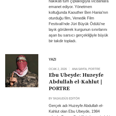
hakikati tüm çıplaklığıyla vicdanlara
emanet ediyor. Yönetmen
koltuğunda Kaouther Ben Hania’nın
oturduğu film, Venedik Film
Festivali’nde Jüri Büyük Ödülü’ne
layık görülerek kurgunun sınırlarını
aşan bu sarsıcı gerçekliğiyle büyük
bir takdir topladı.
YAZI
OCAK 2, 2026
ANA SAYFA
,
PORTRE
Ebu Ubeyde: Huzeyfe
Abdullah el-Kahlut |
PORTRE
BY
5N1KUDÜS EDITÖR
Gerçek adı Huzeyfe Abdullah el-
Kahlut olan Ebu Ubeyde, 1984