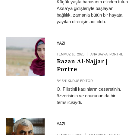
Küçük yaşta babasının elinden tutup
Aksa’ya gidişleriyle başlayan
bağlılık, zamanla bütün bir hayata
yayılan direnişin adı oldu.
YAZI
TEMMUZ 10, 2025
ANA SAYFA
,
PORTRE
Razan Al-Najjar |
Portre
BY
5N1KUDÜS EDITÖR
O, Filistinli kadınların cesaretinin,
özverisinin ve onurunun da bir
temsilcisiydi.
YAZI
TEMMUZ 7, 2025
ANA SAYFA
,
PORTRE