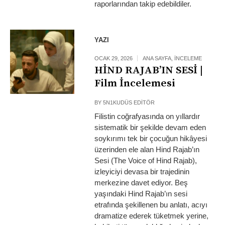
raporlarından takip edebildiler.
YAZI
OCAK 29, 2026
ANA SAYFA
,
İNCELEME
HİND RAJAB’IN SESİ |
Film İncelemesi
BY
5N1KUDÜS EDITÖR
Filistin coğrafyasında on yıllardır
sistematik bir şekilde devam eden
soykırımı tek bir çocuğun hikâyesi
üzerinden ele alan Hind Rajab’ın
Sesi (The Voice of Hind Rajab),
izleyiciyi devasa bir trajedinin
merkezine davet ediyor. Beş
yaşındaki Hind Rajab’ın sesi
etrafında şekillenen bu anlatı, acıyı
dramatize ederek tüketmek yerine,