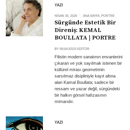
YAZI
NISAN 30, 2026
ANA SAYFA
,
PORTRE
Sürgünde Estetik Bir
Direniş: KEMAL
BOULLATA | PORTRE
BY
5N1KUDÜS EDITÖR
Filistin modern sanatının envanterini
çıkaran ve yok sayılmak istenen bir
kültürel mirası geometrinin
sarsılmaz disipliniyle kayıt altına
alan Kamal Boullata; sadece bir
ressam ve yazar değil, sürgündeki
bir halkın görsel hafızasının
mimarıdır.
YAZI