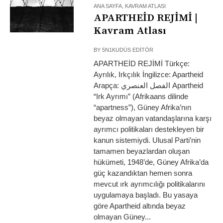
ANA SAYFA
,
KAVRAM ATLASI
APARTHEİD REJİMİ |
Kavram Atlası
BY
5N1KUDÜS EDITÖR
APARTHEİD REJİMİ Türkçe:
Ayrılık, Irkçılık İngilizce: Apartheid
Arapça: الفصل العنصري Apartheid
“Irk Ayrımı” (Afrikaans dilinde
“apartness”), Güney Afrika’nın
beyaz olmayan vatandaşlarına karşı
ayrımcı politikaları destekleyen bir
kanun sistemiydi. Ulusal Parti’nin
tamamen beyazlardan oluşan
hükümeti, 1948’de, Güney Afrika’da
güç kazandıktan hemen sonra
mevcut ırk ayrımcılığı politikalarını
uygulamaya başladı. Bu yasaya
göre Apartheid altında beyaz
olmayan Güney...