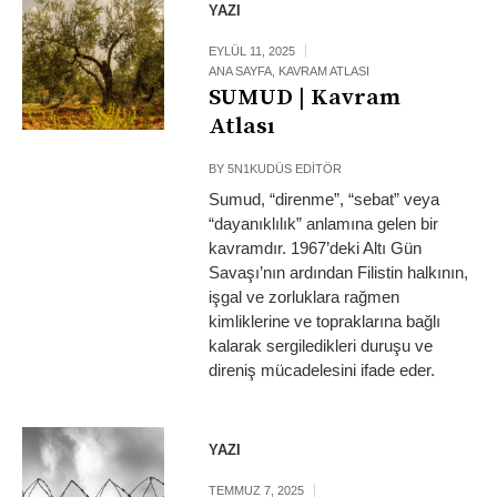
YAZI
EYLÜL 11, 2025
ANA SAYFA
,
KAVRAM ATLASI
SUMUD | Kavram
Atlası
BY
5N1KUDÜS EDITÖR
Sumud, “direnme”, “sebat” veya
“dayanıklılık” anlamına gelen bir
kavramdır. 1967’deki Altı Gün
Savaşı’nın ardından Filistin halkının,
işgal ve zorluklara rağmen
kimliklerine ve topraklarına bağlı
kalarak sergiledikleri duruşu ve
direniş mücadelesini ifade eder.
YAZI
TEMMUZ 7, 2025