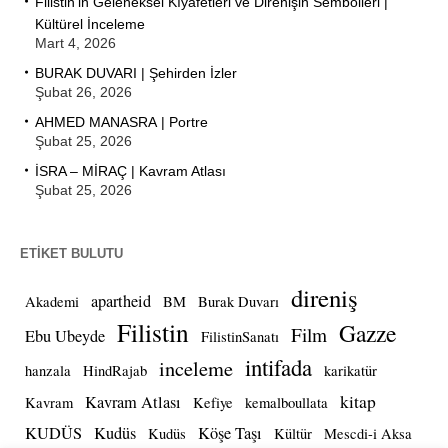
Filistin’in Geleneksel Kıyafetleri ve Direnişin Sembolleri |
Kültürel İnceleme
Mart 4, 2026
BURAK DUVARI | Şehirden İzler
Şubat 26, 2026
AHMED MANASRA | Portre
Şubat 25, 2026
İSRA – MİRAÇ | Kavram Atlası
Şubat 25, 2026
ETIKET BULUTU
direniş
apartheid
Akademi
BM
Burak Duvarı
Filistin
Gazze
Film
Ebu Ubeyde
FilistinSanatı
intifada
inceleme
hanzala
HindRajab
karikatür
kitap
Kavram Atlası
Kavram
Kefiye
kemalboullata
KUDÜS
Kudüs
Köşe Taşı
Kudüs
Kültür
Mescdi-i Aksa