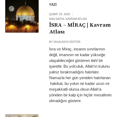
YAZI
ŞUBAT 25, 2026
ANA SAYFA
,
KAVRAM ATLASI
İSRA – MİRAÇ | Kavram
Atlası
BY
5N1KUDÜS EDITÖR
İsra ve Miraç, insanın sınırlarının
değil, imanının ne kadar yükseğe
ulaşabileceğini gösteren ilahî bir
işarettir. Bu yolculuk, Allah’ın kulunu
yalnız bırakmadığını hatırlatır.
Namazla her gün yeniden hatırlanan
hakikat, bu yolun ne kadar uzun ve
meşakkatli olursa olsun Allah’a
yönelen bir kalp için hiçbir mesafenin
olmadığını gösterir.