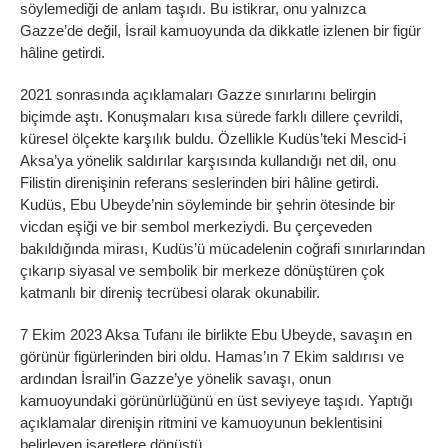
söylemediği de anlam taşıdı. Bu istikrar, onu yalnızca
Gazze’de değil, İsrail kamuoyunda da dikkatle izlenen bir figür
hâline getirdi.
2021 sonrasında açıklamaları Gazze sınırlarını belirgin
biçimde aştı. Konuşmaları kısa sürede farklı dillere çevrildi,
küresel ölçekte karşılık buldu. Özellikle Kudüs’teki Mescid-i
Aksa’ya yönelik saldırılar karşısında kullandığı net dil, onu
Filistin direnişinin referans seslerinden biri hâline getirdi.
Kudüs, Ebu Ubeyde’nin söyleminde bir şehrin ötesinde bir
vicdan eşiği ve bir sembol merkeziydi. Bu çerçeveden
bakıldığında mirası, Kudüs’ü mücadelenin coğrafi sınırlarından
çıkarıp siyasal ve sembolik bir merkeze dönüştüren çok
katmanlı bir direniş tecrübesi olarak okunabilir.
7 Ekim 2023 Aksa Tufanı ile birlikte Ebu Ubeyde, savaşın en
görünür figürlerinden biri oldu. Hamas’ın 7 Ekim saldırısı ve
ardından İsrail’in Gazze’ye yönelik savaşı, onun
kamuoyundaki görünürlüğünü en üst seviyeye taşıdı. Yaptığı
açıklamalar direnişin ritmini ve kamuoyunun beklentisini
belirleyen işaretlere dönüştü.