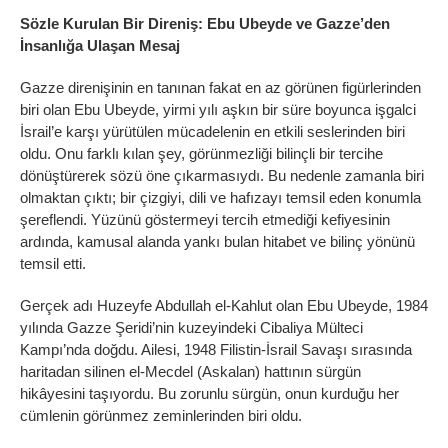
Sözle Kurulan Bir Direniş:
Ebu Ubeyde ve Gazze’den
İnsanlığa Ulaşan Mesaj
Gazze direnişinin en tanınan fakat en az görünen figürlerinden
biri olan Ebu Ubeyde, yirmi yılı aşkın bir süre boyunca işgalci
İsrail’e karşı yürütülen mücadelenin en etkili seslerinden biri
oldu. Onu farklı kılan şey, görünmezliği bilinçli bir tercihe
dönüştürerek sözü öne çıkarmasıydı. Bu nedenle zamanla biri
olmaktan çıktı; bir çizgiyi, dili ve hafızayı temsil eden konumla
şereflendi. Yüzünü göstermeyi tercih etmediği kefiyesinin
ardında, kamusal alanda yankı bulan hitabet ve bilinç yönünü
temsil etti.
Gerçek adı Huzeyfe Abdullah el-Kahlut olan Ebu Ubeyde, 1984
yılında Gazze Şeridi’nin kuzeyindeki Cibaliya Mülteci
Kampı’nda doğdu. Ailesi, 1948 Filistin-İsrail Savaşı sırasında
haritadan silinen el-Mecdel (Askalan) hattının sürgün
hikâyesini taşıyordu. Bu zorunlu sürgün, onun kurduğu her
cümlenin görünmez zeminlerinden biri oldu.