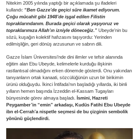
Nitekim 2005 yılında yaptığı bir açıklamada şu ifadeleri
kullandı:
“Ben Gazze’de geçici süre ikamet ediyorum.
Çoğu mücahit gibi 1948’de işgal edilen Filistin
topraklarındanım. Burada geçici olarak yaşıyoruz ve
topraklarımıza Allah’ın izniyle döneceğiz.”
Ubeyde’nin bu
sözü, kuşağın kolektif hafızasını taşıyordu: Yerinden
edilmişliğin, geri dönüş arzusunun ve sabrın dili.
Gazze İslam Üniversitesi’nde dini ilimler ve tefsir alanında
eğitim alan Ebu Ubeyde, kelimelerle kurduğu ilişkinin
rastlantısal olmadığını erken dönemde gösterdi. Onu yakından
tanıyanların ortak kanaati, sözcülüğünün uzun bir birikimin
ürünü olduğuydu. İkinci İntifada’nın başladığı yıllarda, iki binli
yılların hemen başında İzzeddin el-Kassam Tugayları
bünyesinde görev almaya başladı.
İsmini, Hazreti
Peygamber’in “emin” arkadaşı, Kudüs Fatihi Ebu Ubeyde
ibn el-Cerrah’a nispetle seçmesi de bu çizginin sembolik
yönünü güçlendirdi.