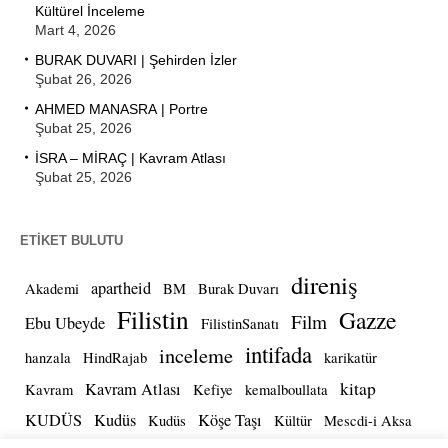
Kültürel İnceleme
Mart 4, 2026
BURAK DUVARI | Şehirden İzler
Şubat 26, 2026
AHMED MANASRA | Portre
Şubat 25, 2026
İSRA – MİRAÇ | Kavram Atlası
Şubat 25, 2026
ETIKET BULUTU
direniş
apartheid
Akademi
BM
Burak Duvarı
Filistin
Gazze
Film
Ebu Ubeyde
FilistinSanatı
intifada
inceleme
hanzala
HindRajab
karikatür
kitap
Kavram Atlası
Kavram
Kefiye
kemalboullata
KUDÜS
Kudüs
Köşe Taşı
Kudüs
Kültür
Mescdi-i Aksa