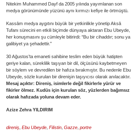
Nitekim Muhammed Dayf da 2005 yılında yayımlanan son
medya görünümünde yüzünü aynı kırmızı kefiye ile örtmüştü.
Kassâm medya aygıtını büyük bir yetkinlikle yönetip Aksâ
Tufanı sürecini en etkili biçimde dünyaya aktaran Ebu Ubeyde,
her konuşmasını şu cümleyle bitirirdi: “Bu bir cihaddır; sonu ya
galibiyet ya şehadettir.”
30 Ağustos’ta emaneti sahibine teslim eden büyük hatipten
geriye kalan, süreklilik taşıyan bir dil, ölçüsünü kaybetmeyen
bir söylem ve devredilen bir hafıza bırakmıştır. Bu nedenle Ebu
Ubeyde, sözle kurulan bir direnişin taşıyıcısı olarak anılacaktır.
Mesaj açıktır: Direniş, isimlerle değil fikirlerle yürür ve
fikirler ölmez. Kudüs için kurulan söz, yüzlerden bağımsız
olarak hafızada yoluna devam eder.
Azize Zehra YILDIRIM
direniş
,
Ebu Ubeyde
,
Filistin
,
Gazze
,
portre