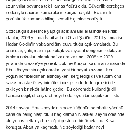
uzun yıllar boyunca tek Hamas figürü oldu. Güvenlik gerekçesi
nedeniyle nadiren kameraların karşısına çıktı. Bu sınırlı
görünürlük zamanla bilinçli temsil biçimine dönüştü.
Sözcülüğü süresince yaptığı açıklamalar arasında en kritik
olanlar, 2006 yılında İsrail askeri Gilad Şalit’in, 2014 yılında ise
Hadar Goldin’in yakalandığını duyurduğu açıklamalardı. Bu
anonslar, çatışmanın psikolojik ve siyasal dengesini etkileyen
kırılma noktaları olarak hafızalara kazındı. 2008 ve 2009
yıllarında Gazze’ye yönelik Dökme Kurşun saldırıları sırasında
Ebu Ubeyde’nin açıklamaları yeni bir boyut kazandı. Kent
yoğun bombardıman altındayken, sergilediği dil ve tutum onu
savaşın askerî seyrinin ötesinde, psikolojik dengelerini de
etkileyen bir aktör hâline getirdi. Bu dönemde kullandığı dil,
hamasi değil; direnç üretmeyi hedefleyen bir soğukkanlılıktı.
2014 savaşı, Ebu Ubeyde’nin sözcülüğünün sembolik yönünü
daha da belirginleştirdi. Bir açıklamanın, askeri seyrin ötesinde
algıyı nasıl etkileyebileceğini gösteren bir örnekti bu. Kısa
konuştu. Abartıya kaçmadı. Ne söylediği kadar neyi