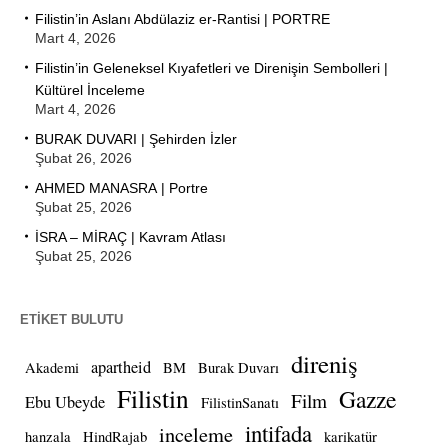
Filistin’in Aslanı Abdülaziz er-Rantisi | PORTRE
Mart 4, 2026
Filistin’in Geleneksel Kıyafetleri ve Direnişin Sembolleri |
Kültürel İnceleme
Mart 4, 2026
BURAK DUVARI | Şehirden İzler
Şubat 26, 2026
AHMED MANASRA | Portre
Şubat 25, 2026
İSRA – MİRAÇ | Kavram Atlası
Şubat 25, 2026
ETIKET BULUTU
direniş
apartheid
Akademi
BM
Burak Duvarı
Filistin
Gazze
Film
Ebu Ubeyde
FilistinSanatı
intifada
inceleme
hanzala
HindRajab
karikatür