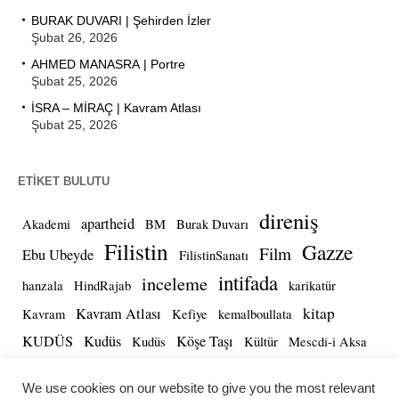
BURAK DUVARI | Şehirden İzler
Şubat 26, 2026
AHMED MANASRA | Portre
Şubat 25, 2026
İSRA – MİRAÇ | Kavram Atlası
Şubat 25, 2026
ETIKET BULUTU
direniş
apartheid
Akademi
BM
Burak Duvarı
Filistin
Gazze
Film
Ebu Ubeyde
FilistinSanatı
intifada
inceleme
hanzala
HindRajab
karikatür
kitap
Kavram Atlası
Kavram
Kefiye
kemalboullata
KUDÜS
Kudüs
Köşe Taşı
Kudüs
Kültür
Mescdi-i Aksa
portre
Miras
MİRAÇ
sanat
Sebat
Self-Determinasyon
We use cookies on our website to give you the most relevant
SUMUD